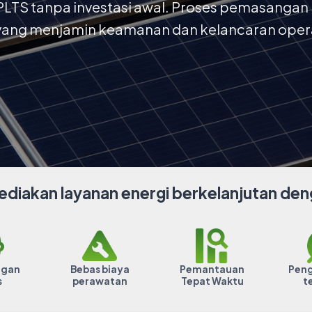
PLTS tanpa investasi awal. Proses pemasangan 
yang menjamin keamanan dan kelancaran oper
diakan layanan energi berkelanjutan deng
ngan
Bebas biaya
Pemantauan
Pen
s
perawatan
Tepat Waktu
t