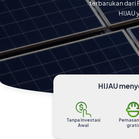
terbarukan dari 
HIJAU 
HIJAU menye
Tanpa Investasi
Pemasa
Awal
grati