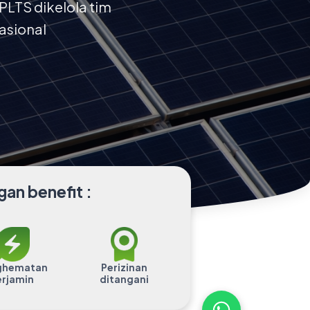
PLTS dikelola tim
asional
an benefit :
ghematan
Perizinan
erjamin
ditangani