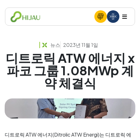
뉴스
2023년 11월 1일
디트로릭 ATW 에너지 x
파코 그룹 1.08MWp 계
약 체결식
디트로릭 ATW 에너지(Ditrolic ATW Energi)는 디트로릭 에